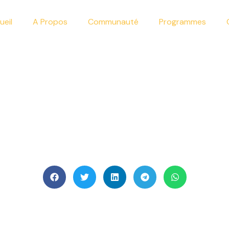
ueil
A Propos
Communauté
Programmes
violence en soutenant l
pour un avenir meilleur